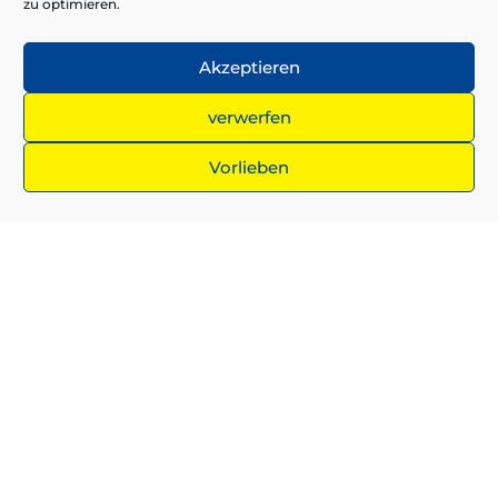
zu optimieren.
HEIMISCHE HÖLZER
Akzeptieren
Wir arbeiten mit heimischen Hölzern. Dazu gehören
Kiefer, Lärche und Fichte. Für besondere Projekte nutzen
wir auch Eiche als Material. Bei der Sanierung der zum Teil
verwerfen
jahrhundertealten Holzkunstwerke verwenden wir die
wertvollsten Original-Hölzer.
Vorlieben
NACHHALTIG
Die Hölzer, mit denen wir arbeiten, kommen
ausschließlich von wieder aufgeforsteten Waldflächen.
Beim Kauf achten wir auf die Zertifizierung nach FSC
(Forrest Stewardship Council)